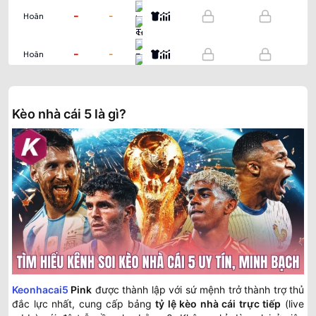
Lye Town
-
-
Hoãn
Stone Old Alleynians
Forest Row
-
-
Hoãn
Newhaven
Hackney Wick
-
-
Hoãn
West Essex
Kèo nhà cái 5 là gì?
Hilltop
-
-
Hoãn
Grays Athletic
White Ensign F.C.
-
-
Hoãn
Heybridge Swifts
Hinckley Leicester Road FC
-
-
Hoãn
Whitchurch Alport
Horbury Town
-
-
13:00
Golcar Utd
Deeping Rangers
-
-
13:00
Keonhacai5
Pink
được thành lập với sứ mệnh trở thành trợ thủ
Barton
đắc lực nhất, cung cấp bảng
tỷ lệ kèo nhà cái trực tiếp
(live
Guernsey