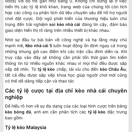
odds) với độ trễ gần như bằng 0. Không chỉ dừng lại ở việc
-
-
13:00
Crowborough Athletic
hiển thị các tỷ lệ khô khan, trang web của chúng tôi còn tích
hợp các công cụ phân tích dữ liệu chuyên sâu để hỗ trợ người
Bognor Regis Town
-
-
13:00
chơi đặt cược. Đội ngũ phát triển của thương hiệu luôn chú
Abbey Rangers
trọng đến trải nghiệm
soi kèo nhà cái
đáng tin cậy, đảm bảo
giao diện hiển thị rõ ràng trên nhiều thiết bị khác nhau.
Sutton United
-
-
14:00
Coventry Sphinx
Nhờ sự đầu tư bài bản về công nghệ và hạ tầng máy chủ
mạnh mẽ,
Kèo nhà cái 5
luôn hoạt động ổn định ngay cả trong
Yarm Eaglescliffe
-
-
14:00
những khung giờ cao điểm khi các trận cầu đinh diễn ra. Khi
West Auckland Town
truy cập vào đây sẽ không cần phải tốn thời gian tìm kiếm
Carlisle City FC
thông tin từ nhiều nguồn khác nhau vì mọi thứ đều được sắp
-
-
14:00
xếp dễ nhìn. Từ
tỷ lệ kèo
chấp, tài xỉu cho đến
Northallerton Town
kèo Châu Âu
,
tất cả đều được sắp xếp khoa học giúp người chơi mới cũng
Consett A.F.C.
có thể dễ dàng tiếp cận và thao tác
-
-
Hoãn
Ramhlun North FC
Các tỷ lệ cược tại địa chỉ kèo nhà cái chuyên
Whitley Bay
nghiệp
-
-
Hoãn
Easington Colliery
Để hiểu rõ hơn về sự đa dạng của các loại hình cược trên bảng
Birtley Town
kèo bóng đá
, anh em cần phân tích các
tỷ lệ kèo
đặc trưng
-
-
14:00
Bishop Auckland
bao gồm:
Penrith A.F.C.
Tỷ lệ kèo Malaysia
-
-
Hoãn