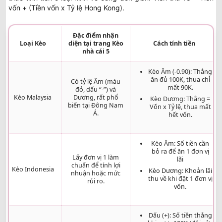
Prestwich Heys
vốn + (Tiền vốn x Tỷ lệ Hong Kong).
Runcorn Town
-
-
Hoãn
Dearne District
Đặc điểm nhận
Loại Kèo
diện tại trang Kèo
Cách tính tiền
Barnoldswick Town
nhà cái 5
-
-
14:00
Atherton Collieries
Kèo Âm (-0.90): Thắng
Tadcaster Albion
-
-
14:00
ăn đủ 100K, thua chỉ
Có tỷ lệ Âm (màu
Glossop North End
mất 90K.
đỏ, dấu “-”) và
Kèo Malaysia
Dương, rất phổ
Kèo Dương: Thắng =
Burscough F.C.
-
biến tại Đông Nam
-
14:00
Vốn x Tỷ lệ, thua mất
Droylsden
Á.
hết vốn.
Keighley Town
-
-
14:00
Longridge Town FC
Kèo Âm: Số tiền cần
bỏ ra để ăn 1 đơn vị
Stourport Swifts
Lấy đơn vị 1 làm
-
lãi
-
14:00
Hanley Town
chuẩn để tính lợi
Kèo Indonesia
Kèo Dương: Khoản lãi
nhuận hoặc mức
thu về khi đặt 1 đơn vị
Pershore Town 88
rủi ro.
-
-
14:00
vốn.
Brocton
Rugby Borough
-
-
14:00
Dấu (+): Số tiền thắng
SC Inkberrow