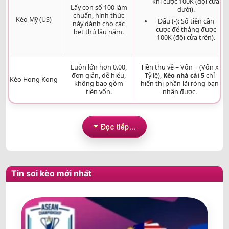
khi cược 100K (đội cửa
Lấy con số 100 làm
dưới).
Westfields F.C.
chuẩn, hình thức
-
-
14:00
Kèo Mỹ (US)
Dấu (-): Số tiền cần
này dành cho các
Nuneaton Borough
cược để thắng được
bet thủ lâu năm.
100K (đội cửa trên).
Stafford Rangers
-
-
14:00
Tividale
Luôn lớn hơn 0.00,
Tiền thu về = Vốn + (Vốn x
Gresley Rovers
-
-
14:00
đơn giản, dễ hiểu,
Tỷ lệ),
Kèo nhà cái 5
chỉ
Boldmere St Michaels
Kèo Hong Kong
không bao gồm
hiển thị phần lãi ròng bạn
tiền vốn.
nhận được.
Winsford United
-
-
14:00
Mickleover Sports
Shifnal Town
Đọc tiếp...
-
-
14:00
Clay Cross Town
Congleton Town
-
-
14:00
AFC Wolverhampton City
Tin soi kèo mới nhất
Newcastle Town FC
-
-
14:00
Atherstone Town
Sutton Coldfield Town
-
-
14:00
Coventry United