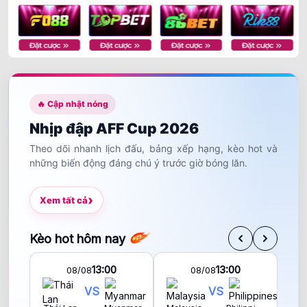
🔥 Cập nhật nóng
Nhịp đập AFF Cup 2026
Theo dõi nhanh lịch đấu, bảng xếp hạng, kèo hot và
những biến động đáng chú ý trước giờ bóng lăn.
›
Xem tất cả
Kèo hot hôm nay
13:00
13:00
08/08
08/08
VS
VS