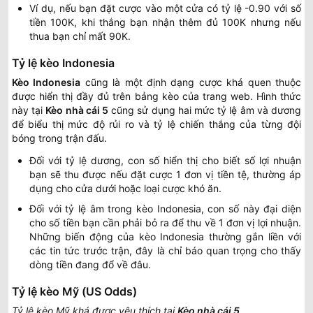
Ví dụ, nếu bạn đặt cược vào một cửa có tỷ lệ -0.90 với số
Euxton Villa
-
-
14:00
tiền 100K, khi thắng bạn nhận thêm đủ 100K nhưng nếu
Atherton Laburnum Rovers
thua bạn chỉ mất 90K.
1874 Northwich
-
-
14:00
Tỷ lệ kèo Indonesia
Rossington Main
Kèo Indonesia
cũng là một định dạng cược khá quen thuộc
Liversedge
-
được hiển thị đầy đủ trên bảng kèo của trang web. Hình thức
-
14:00
Penistone Church
này tại
Kèo nhà cái 5
cũng sử dụng hai mức tỷ lệ âm và dương
để biểu thị mức độ rủi ro và tỷ lệ chiến thắng của từng đội
Frickley Athletic
-
-
14:00
bóng trong trận đấu.
Campion AFC
Đối với tỷ lệ dương, con số hiển thị cho biết số lợi nhuận
Garforth Town A.F.C.
-
-
14:00
bạn sẽ thu được nếu đặt cược 1 đơn vị tiền tệ, thường áp
West Didsbury & Chorlton AFC
dụng cho cửa dưới hoặc loại cược khó ăn.
Wythenshawe FC
-
Đối với tỷ lệ âm trong kèo Indonesia, con số này đại diện
-
Hoãn
Padiham F.C.
cho số tiền bạn cần phải bỏ ra để thu về 1 đơn vị lợi nhuận.
Những biến động của kèo Indonesia thường gắn liền với
Abbey Hey F.C.
-
-
14:00
các tin tức trước trận, đây là chỉ báo quan trọng cho thấy
Ossett United
dòng tiền đang đổ về đâu.
Litherland REMYCA
-
-
Hoãn
Tỷ lệ kèo Mỹ (US Odds)
Charnock Richard
Tỷ lệ kèo Mỹ khá được yêu thích tại
Kèo nhà cái 5