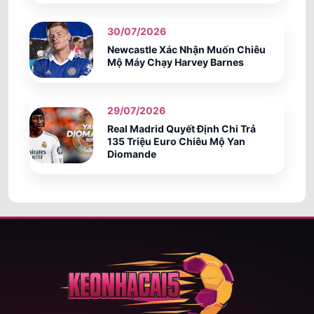
-
-
14:00
Cambridge City
30/07/2026
Harleston Town
-
-
14:00
Newcastle Xác Nhận Muốn Chiêu
Great Yarmouth Town
Mộ Máy Chạy Harvey Barnes
Brantham Athletic
-
-
14:00
Soham Town Rangers
29/07/2026
Cornard United
-
-
14:00
Downham Town FC
Real Madrid Quyết Định Chi Trả
135 Triệu Euro Chiêu Mộ Yan
Wisbech Town
Diomande
-
-
14:00
Saffron Walden Town
Harwich Parkeston
-
-
14:00
Mildenhall Town
Baldock Town
-
-
14:00
AFC Kempston Rovers
Biggleswade United FC
-
-
14:00
Woodford Town
Harefield United
-
-
14:00