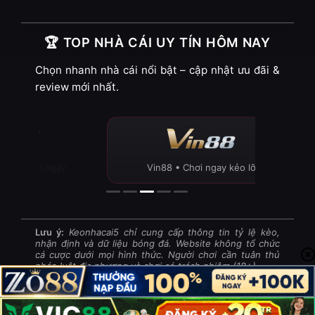
Mangotsfield United
Windsor Eton
-
-
14:00
🏆️ TOP NHÀ CÁI UY TÍN HÔM NAY
Bristol Manor Farm
Wells City
Chọn nhanh nhà cái nổi bật – cập nhật ưu đãi &
-
-
14:00
Aylesbury Vale Dynamos F.C.
review mới nhất.
Holyport F.C.
-
-
14:00
Away team
Roman Glass St George
-
-
14:00
Hallen
gày
Vin88 • Chơi ngay kẻo lỡ
Vic88 
Swindon Supermarine
-
-
14:00
Tuffley Rovers
Highworth Town
-
-
14:00
Lưu ý:
Keonhacai5 chỉ cung cấp thông tin tỷ lệ kèo,
Milton Keynes Irish
nhận định và dữ liệu bóng đá. Website không tổ chức
cá cược dưới mọi hình thức. Người chơi cần tuân thủ
Beaconsfield SYCOB
-
-
pháp luật địa phương và chơi có trách nhiệm (18+).
14:00
Penn Tylers
Copyright © 2025 2snaps.tv
Kidlington
-
-
14:00
Larkhall Athletic