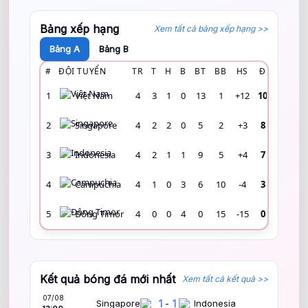
Bảng xếp hạng
Xem tất cả bảng xếp hạng >>
Bảng A
Bảng B
#
ĐỘI TUYỂN
TR
T
H
B
BT
BB
HS
Đ
1
Việt Nam
4
3
1
0
13
1
+12
10
2
Singapore
4
2
2
0
5
2
+3
8
3
Indonesia
4
2
1
1
9
5
+4
7
4
Campuchia
4
1
0
3
6
10
-4
3
5
Đông Timor
4
0
0
4
0
15
-15
0
Kết quả bóng đá mới nhất
Xem tất cả kết quả >>
07/08
Singapore
1
-
1
Indonesia